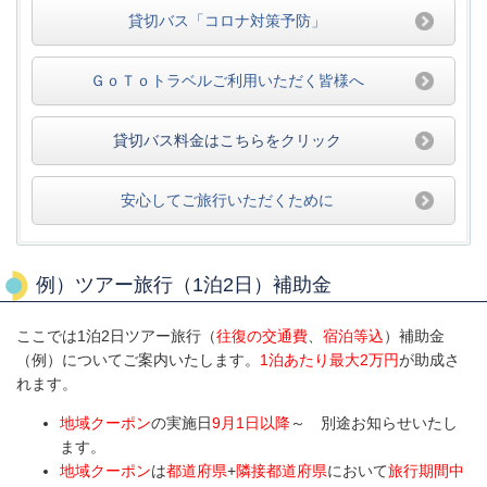
貸切バス「コロナ対策予防」
ＧｏＴｏトラベルご利用いただく皆様へ
貸切バス料金はこちらをクリック
安心してご旅行いただくために
例）ツアー旅行（1泊2日）補助金
ここでは1泊2日ツアー旅行（
往復の交通費
、
宿泊等込
）補助金
（例）についてご案内いたします。
1泊あたり最大2万円
が助成さ
れます。
地域クーポン
の実施日
9月1日以降
～ 別途お知らせいたし
ます。
地域クーポン
は
都道府県
+
隣接都道府県
において
旅行期間中