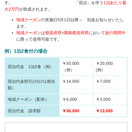
す。 「宿泊」を伴う
1泊あたり最
大2万円
が助成されます。
地域クーポン
の実施日9月1日以降～ 別途お知らせいたし
ます。
地域クーポン
は
都道府県
+
隣接都道府県
において
旅行期間中
に限って使用可能です。
例）1泊2食付の場合
￥50,000
￥20,000
宿泊代金 1泊2食（例）
（例）
(例）
宿泊代金割引
(2分の1相当
￥14,000
￥7,000
額）
地域クーポン（配布）
￥6,000
￥3,000
宿泊代金 請求額
￥36,000
￥13,000