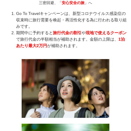
三密回避、「
安心安全の旅
」へ
Go To Travelキャンペーンは、新型コロナウイルス感染症の
収束時に旅行需要を喚起・再活性化する為に行われる取り組
みです。
期間中に予約すると
旅行代金の割引
や
現地で使えるクーポン
で旅行代金の半額相当が補助されます。金額の上限は、
1泊
あたり最大2万円
が補助されます。