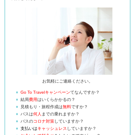
お気軽にご連絡ください。
Go To Travelキャンペーン
てなんですか？
結局
費用
はいくらかかるの？
見積もり・旅程作成は
無料
ですか？
バスは
何人
までの乗れますか？
バスの
コロナ対策
していますか？
支払いは
キャッシュレス
していますか？