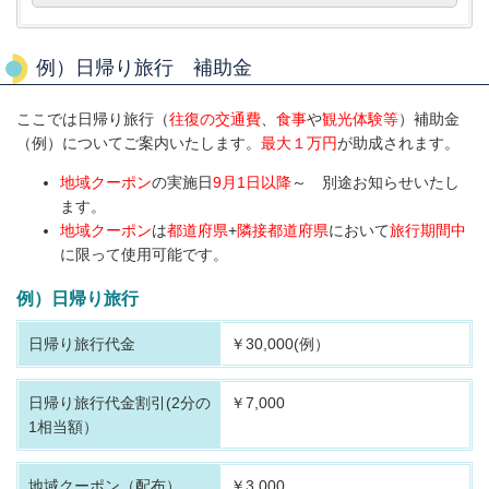
例）日帰り旅行 補助金
ここでは日帰り旅行（
往復の交通費
、
食事
や
観光体験等
）補助金
（例）についてご案内いたします。
最大１万円
が助成されます。
地域クーポン
の実施日
9月1日以降
～ 別途お知らせいたし
ます。
地域クーポン
は
都道府県
+
隣接都道府県
において
旅行期間中
に限って使用可能です。
例）日帰り旅行
日帰り旅行代金
￥30,000(例）
日帰り旅行代金割引
(2分の
￥7,000
1相当額）
地域クーポン（配布）
￥3,000